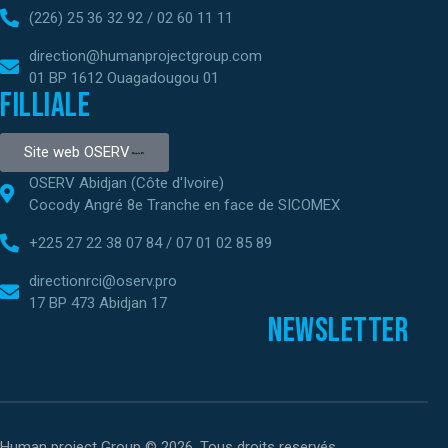
(226) 25 36 32 92 / 02 60 11 11
direction@humanprojectgroup.com
01 BP 1612 Ouagadougou 01
Filliale
Site web OSERV
OSERV Abidjan (Côte d'Ivoire)
Cocody Angré 8e Tranche en face de SICOMEX
+225 27 22 38 07 84 / 07 01 02 85 89
directionrci@oserv.pro
17 BP 473 Abidjan 17
Newsletter
Human project Group © 2026. Tous droits reservés.