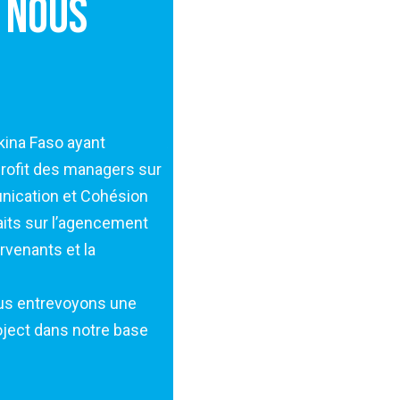
E NOUS
m
ternalisation et de
ORYX BURKINA SA bénéficie des 
 Human Project, Huawei
disposition du staff pour les sta
st satisfait de sa
années par le cabinet Human Pr
rant ces 03 dernières
nous garantit une totale transpa
problèmes majeurs. Le
déclarations fiscales et sociale
s les plus brefs délais
entrevoyons de bonnes perspect
cabinet.
aboration avec Human
tinuité assidue de leur
M. GANSONRE Justin
ntégration des services