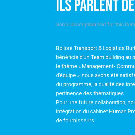
ILS PARLENT D
Some description text for this ite
kina Faso ayant
Ayant bénéficié des services d’ex
profit des managers sur
location de véhicules auprès de
ication et Cohésion
Technologies (Burkina Faso) SA, e
aits sur l’agencement
collaboration avec le cabinet. Du
rvenants et la
années, nous n’avons pas eu de 
cabinet répond à nos besoins dan
ous entrevoyons une
et de façon très professionnelle.
ject dans notre base
Nous espérons continuer la coll
Project tout en espérant une con
professionnalisme et aussi une i