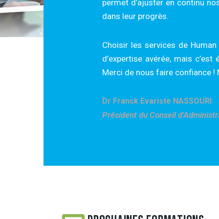
permet d’ajuster en continu n
dans leur progrès.
Choisir les services de Human 
d’expertise avérée, mais c’est
Merci de nous faire confiance !
Dr Franck Evariste NASSOURI
Président du Conseil d'Administr