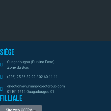
Siège
Ouagadougou (Burkina Faso)
Zone du Bois
(226) 25 36 32 92 / 02 60 11 11
direction@humanprojectgroup.com
01 BP 1612 Ouagadougou 01
Filliale
Site web OSERV