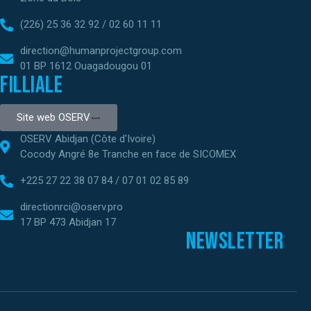
(226) 25 36 32 92 / 02 60 11 11
direction@humanprojectgroup.com
01 BP 1612 Ouagadougou 01
Filliale
Site web OSERV
OSERV Abidjan (Côte d'Ivoire)
Cocody Angré 8e Tranche en face de SICOMEX
+225 27 22 38 07 84 / 07 01 02 85 89
directionrci@oserv.pro
17 BP 473 Abidjan 17
Newsletter