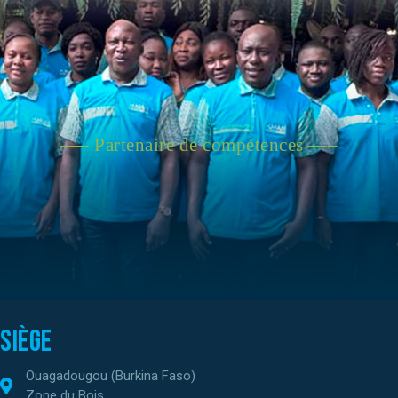
—– Partenaire de compétences —–
Siège
Ouagadougou (Burkina Faso)
Zone du Bois