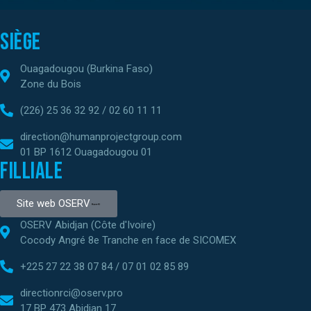
Siège
Ouagadougou (Burkina Faso)
Zone du Bois
(226) 25 36 32 92 / 02 60 11 11
direction@humanprojectgroup.com
01 BP 1612 Ouagadougou 01
Filliale
Site web OSERV
OSERV Abidjan (Côte d'Ivoire)
Cocody Angré 8e Tranche en face de SICOMEX
+225 27 22 38 07 84 / 07 01 02 85 89
directionrci@oserv.pro
17 BP 473 Abidjan 17