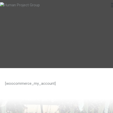
[woocommerce_my_account]