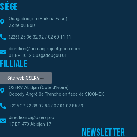
Siège
Ouagadougou (Burkina Faso)
Zone du Bois
(226) 25 36 32 92 / 02 60 11 11
direction@humanprojectgroup.com
01 BP 1612 Ouagadougou 01
Filliale
Site web OSERV
OSERV Abidjan (Côte d'Ivoire)
Cocody Angré 8e Tranche en face de SICOMEX
+225 27 22 38 07 84 / 07 01 02 85 89
directionrci@oserv.pro
17 BP 473 Abidjan 17
Newsletter