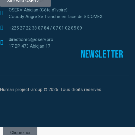
Site web OSERV
OSERV Abidjan (Côte d'Ivoire)
Cocody Angré 8e Tranche en face de SICOMEX
+225 27 22 38 07 84 / 07 01 02 85 89
directionrci@oserv.pro
17 BP 473 Abidjan 17
Newsletter
Human project Group © 2026. Tous droits reservés.
Cliquez ici