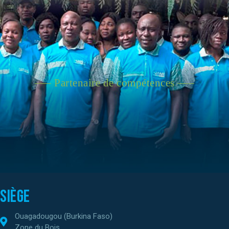
—– Partenaire de compétences —–
Siège
Ouagadougou (Burkina Faso)
Zone du Bois