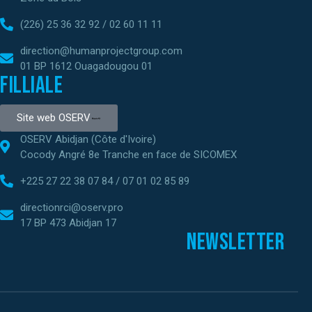
(226) 25 36 32 92 / 02 60 11 11
direction@humanprojectgroup.com
01 BP 1612 Ouagadougou 01
Filliale
Site web OSERV
OSERV Abidjan (Côte d'Ivoire)
Cocody Angré 8e Tranche en face de SICOMEX
+225 27 22 38 07 84 / 07 01 02 85 89
directionrci@oserv.pro
17 BP 473 Abidjan 17
Newsletter