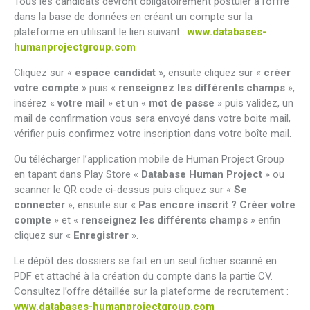
Tous les candidats devront obligatoirement postuler à l’offre
dans la base de données en créant un compte sur la
plateforme en utilisant le lien suivant :
www.databases-
humanprojectgroup.com
Cliquez sur «
espace candidat
», ensuite cliquez sur «
créer
votre compte
» puis «
renseignez les différents champs
»,
insérez «
votre mail
» et un «
mot de passe
» puis validez, un
mail de confirmation vous sera envoyé dans votre boite mail,
vérifier puis confirmez votre inscription dans votre boîte mail.
Ou télécharger l’application mobile de Human Project Group
en tapant dans Play Store «
Database Human Project
» ou
scanner le QR code ci-dessus puis cliquez sur «
Se
connecter
», ensuite sur «
Pas encore inscrit ? Créer votre
compte
» et «
renseignez les différents champs
» enfin
cliquez sur «
Enregistrer
».
Le dépôt des dossiers se fait en un seul fichier scanné en
PDF et attaché à la création du compte dans la partie CV.
Consultez l’offre détaillée sur la plateforme de recrutement :
www.databases-humanprojectgroup.com