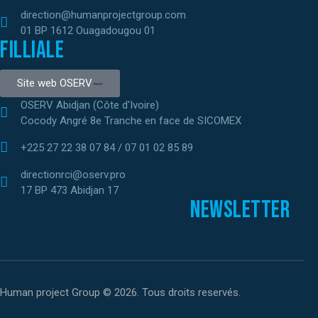
direction@humanprojectgroup.com
01 BP 1612 Ouagadougou 01
Filliale
Site web OSERV
OSERV Abidjan (Côte d'Ivoire)
Cocody Angré 8e Tranche en face de SICOMEX
+225 27 22 38 07 84 / 07 01 02 85 89
directionrci@oserv.pro
17 BP 473 Abidjan 17
Newsletter
Human project Group © 2026. Tous droits reservés.