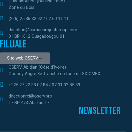
Ouagadougou (Burkina Faso)
Zone du Bois
(226) 25 36 32 92 / 02 60 11 11
direction@humanprojectgroup.com
01 BP 1612 Ouagadougou 01
Filliale
Site web OSERV
OSERV Abidjan (Côte d'Ivoire)
Cocody Angré 8e Tranche en face de SICOMEX
+225 27 22 38 07 84 / 07 01 02 85 89
directionrci@oserv.pro
17 BP 473 Abidjan 17
Newsletter