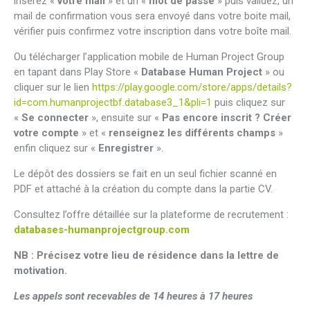
insérez «
votre mail
» et un «
mot de passe
» puis validez, un
mail de confirmation vous sera envoyé dans votre boite mail,
vérifier puis confirmez votre inscription dans votre boîte mail.
Ou télécharger l’application mobile de Human Project Group
en tapant dans Play Store «
Database Human Project
» ou
cliquer sur le lien
https://play.google.com/store/apps/details?
id=com.humanprojectbf.database3_1&pli=1
puis cliquez sur
«
Se connecter
», ensuite sur «
Pas encore inscrit ? Créer
votre compte
» et «
renseignez les différents champs
»
enfin cliquez sur «
Enregistrer
».
Le dépôt des dossiers se fait en un seul fichier scanné en
PDF et attaché à la création du compte dans la partie CV.
Consultez l’offre détaillée sur la plateforme de recrutement :
databases-humanprojectgroup.com
NB : Précisez votre lieu de résidence dans la lettre de
motivation.
Les appels sont recevables de 14 heures à 17 heures