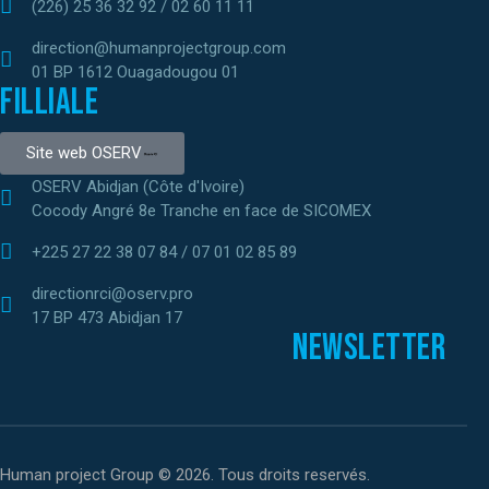
(226) 25 36 32 92 / 02 60 11 11
direction@humanprojectgroup.com
01 BP 1612 Ouagadougou 01
Filliale
Site web OSERV
OSERV Abidjan (Côte d'Ivoire)
Cocody Angré 8e Tranche en face de SICOMEX
+225 27 22 38 07 84 / 07 01 02 85 89
directionrci@oserv.pro
17 BP 473 Abidjan 17
Newsletter
Human project Group © 2026. Tous droits reservés.