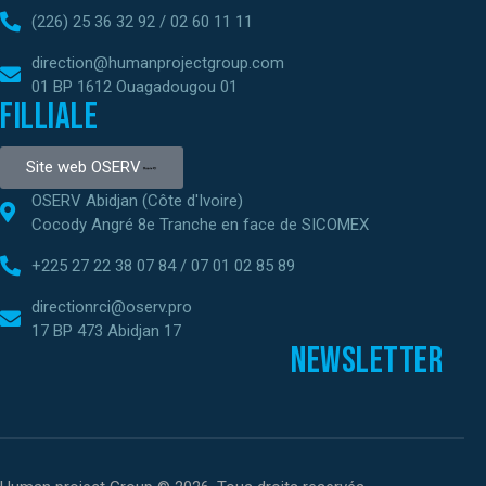
(226) 25 36 32 92 / 02 60 11 11
direction@humanprojectgroup.com
01 BP 1612 Ouagadougou 01
Filliale
Site web OSERV
OSERV Abidjan (Côte d'Ivoire)
Cocody Angré 8e Tranche en face de SICOMEX
+225 27 22 38 07 84 / 07 01 02 85 89
directionrci@oserv.pro
17 BP 473 Abidjan 17
Newsletter