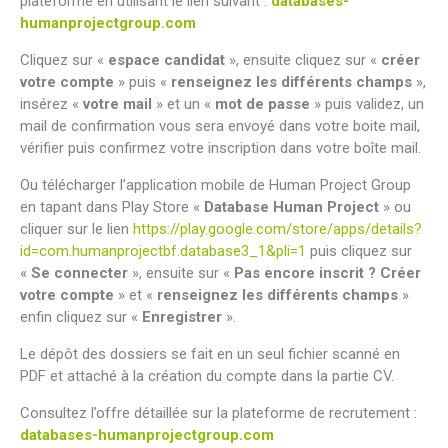
plateforme en utilisant le lien suivant :
databases-
humanprojectgroup.com
Cliquez sur «
espace candidat
», ensuite cliquez sur «
créer
votre compte
» puis «
renseignez les différents champs
»,
insérez «
votre mail
» et un «
mot de passe
» puis validez, un
mail de confirmation vous sera envoyé dans votre boite mail,
vérifier puis confirmez votre inscription dans votre boîte mail.
Ou télécharger l’application mobile de Human Project Group
en tapant dans Play Store «
Database Human Project
» ou
cliquer sur le lien
https://play.google.com/store/apps/details?
id=com.humanprojectbf.database3_1&pli=1
puis cliquez sur
«
Se connecter
», ensuite sur «
Pas encore inscrit ? Créer
votre compte
» et «
renseignez les différents champs
»
enfin cliquez sur «
Enregistrer
».
Le dépôt des dossiers se fait en un seul fichier scanné en
PDF et attaché à la création du compte dans la partie CV.
Consultez l’offre détaillée sur la plateforme de recrutement :
databases-humanprojectgroup.com