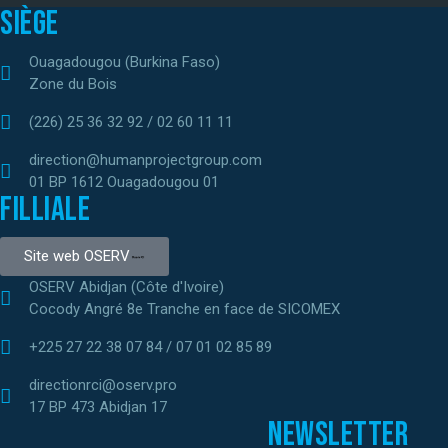
Siège
Ouagadougou (Burkina Faso)
Zone du Bois
(226) 25 36 32 92 / 02 60 11 11
direction@humanprojectgroup.com
01 BP 1612 Ouagadougou 01
Filliale
Site web OSERV
OSERV Abidjan (Côte d'Ivoire)
Cocody Angré 8e Tranche en face de SICOMEX
+225 27 22 38 07 84 / 07 01 02 85 89
directionrci@oserv.pro
17 BP 473 Abidjan 17
Newsletter