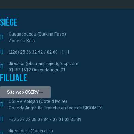
Siège
Ouagadougou (Burkina Faso)
Zone du Bois
(226) 25 36 32 92 / 02 60 11 11
direction@humanprojectgroup.com
01 BP 1612 Ouagadougou 01
Filliale
Site web OSERV
OSERV Abidjan (Côte d'Ivoire)
Cocody Angré 8e Tranche en face de SICOMEX
+225 27 22 38 07 84 / 07 01 02 85 89
directionrci@oserv.pro