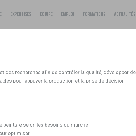
E
EXPERTISES
EQUIPE
EMPLOI
FORMATIONS
ACTUALITÉS
 et des recherches afin de contrôler la qualité, développer d
ables pour appuyer la production et la prise de décision
e peinture selon les besoins du marché
our optimiser