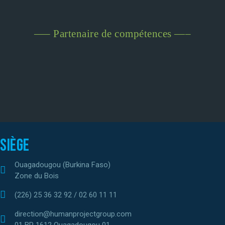
—– Partenaire de compétences —–
Siège
Ouagadougou (Burkina Faso)
Zone du Bois
(226) 25 36 32 92 / 02 60 11 11
direction@humanprojectgroup.com
01 BP 1612 Ouagadougou 01