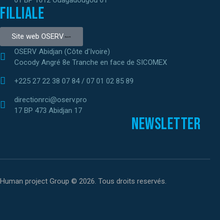
Filliale
Site web OSERV
OSERV Abidjan (Côte d'Ivoire)
Cocody Angré 8e Tranche en face de SICOMEX
+225 27 22 38 07 84 / 07 01 02 85 89
directionrci@oserv.pro
17 BP 473 Abidjan 17
Newsletter
Human project Group © 2026. Tous droits reservés.