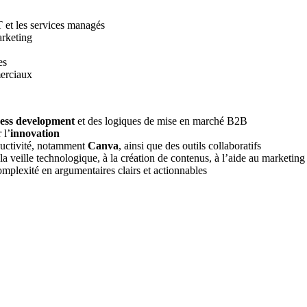
oT et les services managés
arketing
es
merciaux
ess development
et des logiques de mise en marché B2B
 l’
innovation
oductivité, notamment
Canva
, ainsi que des outils collaboratifs
la veille technologique, à la création de contenus, à l’aide au marketing
complexité en argumentaires clairs et actionnables