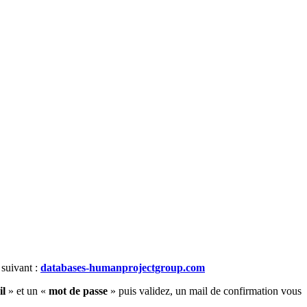
 suivant :
databases-humanprojectgroup.com
il
» et un «
mot de passe
» puis validez, un mail de confirmation vous