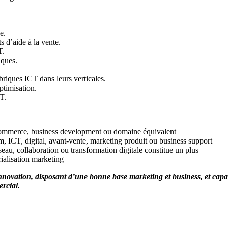
e.
s d’aide à la vente.
T.
iques.
briques ICT dans leurs verticales.
ptimisation.
T.
 commerce, business development ou domaine équivalent
, ICT, digital, avant-vente, marketing produit ou business support
seau, collaboration ou transformation digitale constitue un plus
ialisation marketing
 innovation, disposant d’une bonne base marketing et business, et capa
ercial.