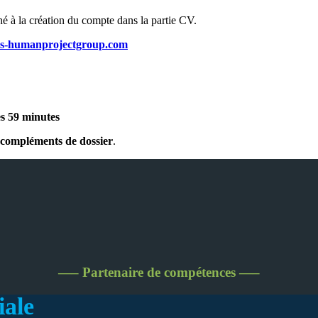
hé à la création du compte dans la partie CV.
es-humanprojectgroup.com
s 59 minutes
s compléments de dossier
.
—– Partenaire de compétences —–
iale