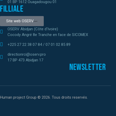
01 BP 1612 Ouagadougou 01
Filliale
Site web OSERV
OSERV Abidjan (Côte d'Ivoire)
Cocody Angré 8e Tranche en face de SICOMEX
+225 27 22 38 07 84 / 07 01 02 85 89
directionrci@oserv.pro
17 BP 473 Abidjan 17
Newsletter
Human project Group © 2026. Tous droits reservés.