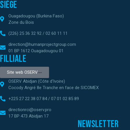
Siège
Ouagadougou (Burkina Faso)
Zone du Bois
(226) 25 36 32 92 / 02 60 11 11
direction@humanprojectgroup.com
01 BP 1612 Ouagadougou 01
Filliale
Site web OSERV
OSERV Abidjan (Côte d'Ivoire)
Cocody Angré 8e Tranche en face de SICOMEX
+225 27 22 38 07 84 / 07 01 02 85 89
directionrci@oserv.pro
17 BP 473 Abidjan 17
Newsletter