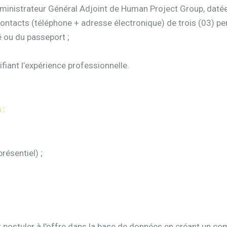
dministrateur Général Adjoint de Human Project Group, datée
+ contacts (téléphone + adresse électronique) de trois (03) p
é ou du passeport ;
iant l’expérience professionnelle.
 :
résentiel) ;
postuler à l’offre dans la base de données en créant un compt