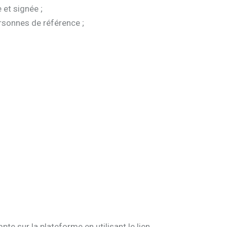
 et signée ;
ersonnes de référence ;
e sur la plateforme en utilisant le lien