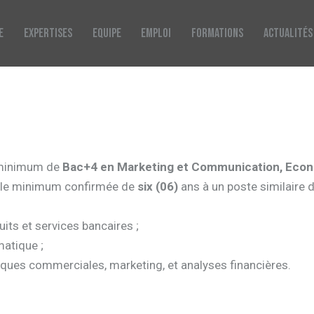
E
EXPERTISES
EQUIPE
EMPLOI
FORMATIONS
ACTUALITÉS
e minimum de
Bac+4 en Marketing et Communication, Econ
elle minimum confirmée de
six (06)
ans à un poste similaire
ts et services bancaires ;
matique ;
ques commerciales, marketing, et analyses financières.