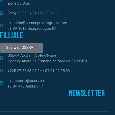
Zone du Bois
(226) 25 36 32 92 / 02 60 11 11
direction@humanprojectgroup.com
01 BP 1612 Ouagadougou 01
Filliale
Site web OSERV
OSERV Abidjan (Côte d'Ivoire)
Cocody Angré 8e Tranche en face de SICOMEX
+225 27 22 38 07 84 / 07 01 02 85 89
directionrci@oserv.pro
17 BP 473 Abidjan 17
Newsletter