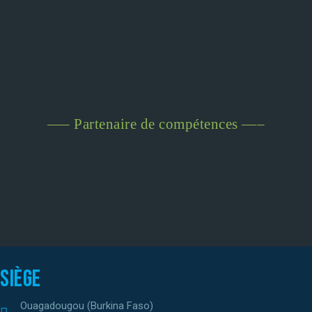
—– Partenaire de compétences —–
Siège
Ouagadougou (Burkina Faso)