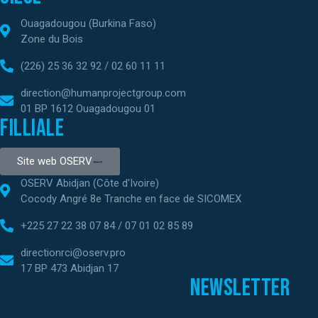
Ouagadougou (Burkina Faso)
Zone du Bois
(226) 25 36 32 92 / 02 60 11 11
direction@humanprojectgroup.com
01 BP 1612 Ouagadougou 01
Filliale
Site web OSERV
OSERV Abidjan (Côte d'Ivoire)
Cocody Angré 8e Tranche en face de SICOMEX
+225 27 22 38 07 84 / 07 01 02 85 89
directionrci@oserv.pro
17 BP 473 Abidjan 17
Newsletter