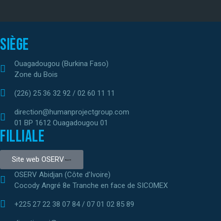
Siège
Ouagadougou (Burkina Faso)
Zone du Bois
(226) 25 36 32 92 / 02 60 11 11
direction@humanprojectgroup.com
01 BP 1612 Ouagadougou 01
Filliale
Site web OSERV
OSERV Abidjan (Côte d'Ivoire)
Cocody Angré 8e Tranche en face de SICOMEX
+225 27 22 38 07 84 / 07 01 02 85 89