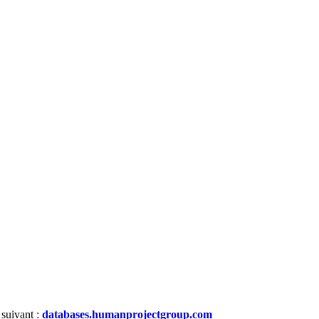
 suivant :
databases.humanprojectgroup.com