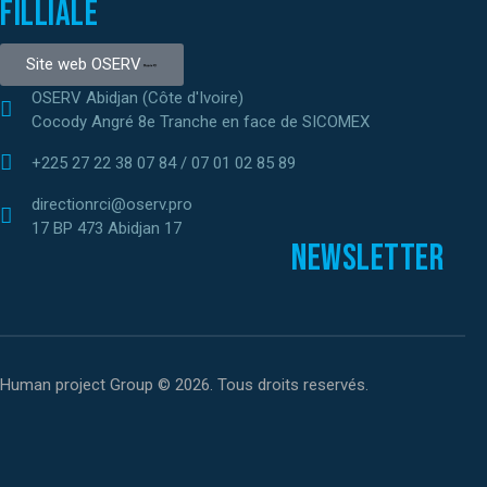
Filliale
Site web OSERV
OSERV Abidjan (Côte d'Ivoire)
Cocody Angré 8e Tranche en face de SICOMEX
+225 27 22 38 07 84 / 07 01 02 85 89
directionrci@oserv.pro
17 BP 473 Abidjan 17
Newsletter
Human project Group © 2026. Tous droits reservés.