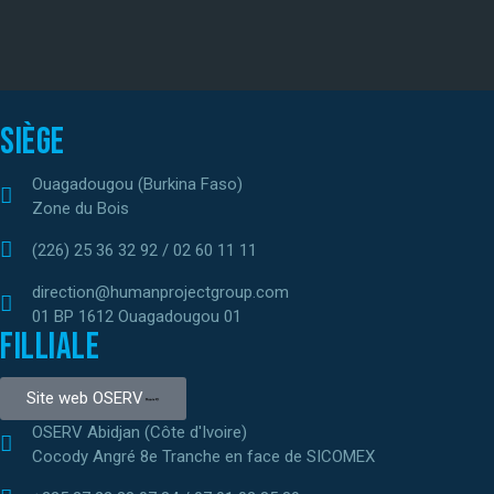
Siège
Ouagadougou (Burkina Faso)
Zone du Bois
(226) 25 36 32 92 / 02 60 11 11
direction@humanprojectgroup.com
01 BP 1612 Ouagadougou 01
Filliale
Site web OSERV
OSERV Abidjan (Côte d'Ivoire)
Cocody Angré 8e Tranche en face de SICOMEX