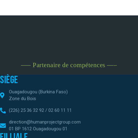
—– Partenaire de compétences —–
Siège
Ouagadougou (Burkina Faso)
Zone du Bois
(226) 25 36 32 92 / 02 60 11 11
direction@humanprojectgroup.com
01 BP 1612 Ouagadougou 01
Filliale