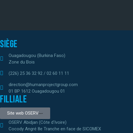
Siège
Ouagadougou (Burkina Faso)
Zone du Bois
(226) 25 36 32 92 / 02 60 11 11
direction@humanprojectgroup.com
01 BP 1612 Ouagadougou 01
Filliale
Site web OSERV
OSERV Abidjan (Côte d'Ivoire)
Cocody Angré 8e Tranche en face de SICOMEX