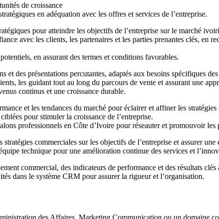
tunités de croissance
 stratégiques en adéquation avec les offres et services de l’entreprise.
égiques pour atteindre les objectifs de l’entreprise sur le marché ivoir
fiance avec les clients, les partenaires et les parties prenantes clés, en 
potentiels, en assurant des termes et conditions favorables.
ns et des présentations percutantes, adaptés aux besoins spécifiques des 
ents, les guidant tout au long du parcours de vente et assurant une appro
evenus continus et une croissance durable.
ormance et les tendances du marché pour éclairer et affiner les stratég
iblées pour stimuler la croissance de l’entreprise.
alons professionnels en Côte d’Ivoire pour réseauter et promouvoir les pr
 stratégies commerciales sur les objectifs de l’entreprise et assurer une 
équipe technique pour une amélioration continue des services et l’innov
ement commercial, des indicateurs de performance et des résultats clés à
tivités dans le système CRM pour assurer la rigueur et l’organisation.
dministration des Affaires, Marketing Communication ou un domaine c