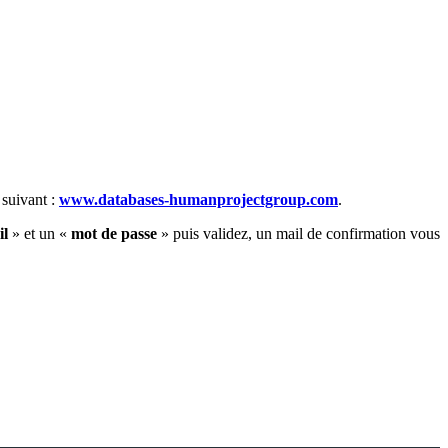
 suivant :
www.databases-humanprojectgroup.com
.
il
» et un «
mot de passe
» puis validez, un mail de confirmation vous