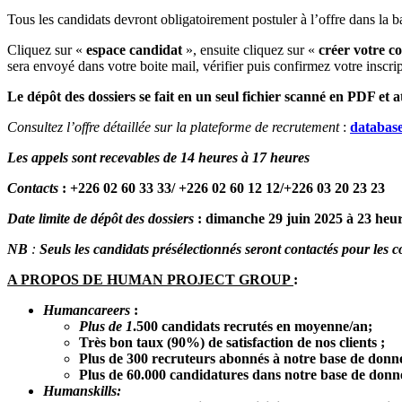
Tous les candidats devront obligatoirement postuler à l’offre dans la b
Cliquez sur «
espace candidat
», ensuite cliquez sur «
créer votre c
sera envoyé dans votre boite mail, vérifier puis confirmez votre inscrip
Le dépôt des dossiers se fait en un seul fichier scanné en PDF et 
Consultez l’offre détaillée sur la plateforme de recrutement
:
databas
Les appels sont recevables de 14 heures à 17 heures
Contacts
:
+226 02 60 33 33/ +226 02 60 12 12/+226 03 20 23 23
Date limite de dépôt des dossiers
:
dimanche 29 juin
2025 à 23 heu
NB
:
Seuls les candidats présélectionnés seront contactés pour les 
A PROPOS DE HUMAN PROJECT GROUP
:
Humancareers
:
Plus de 1
.500 candidats recrutés en moyenne/an;
Très bon taux (90%) de satisfaction de nos clients ;
Plus de 300 recruteurs abonnés à notre base de donn
Plus de 60.000 candidatures dans notre base de donn
Humanskills: