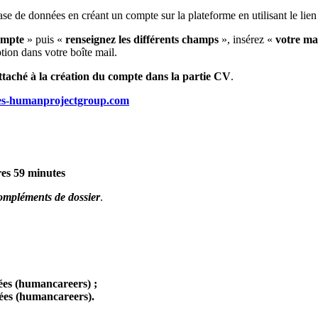
ase de données en créant un compte sur la plateforme en utilisant le lien
ompte
» puis «
renseignez les différents champs
», insérez «
votre ma
tion dans votre boîte mail.
attaché à la création du compte dans la partie CV
.
es-humanprojectgroup.com
res 59 minutes
compléments de dossier
.
ées (humancareers) ;
ées (humancareers).