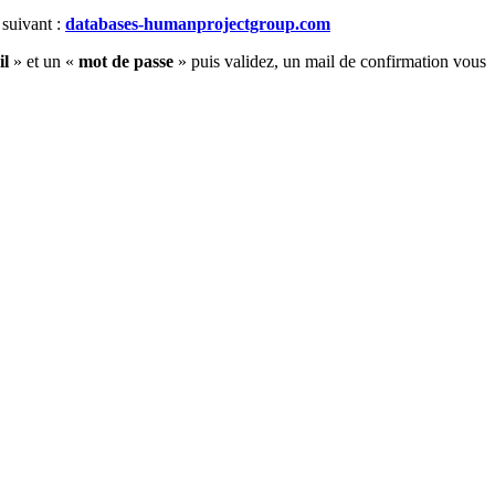
 suivant :
databases-humanprojectgroup.com
il
» et un «
mot de passe
» puis validez, un mail de confirmation vous