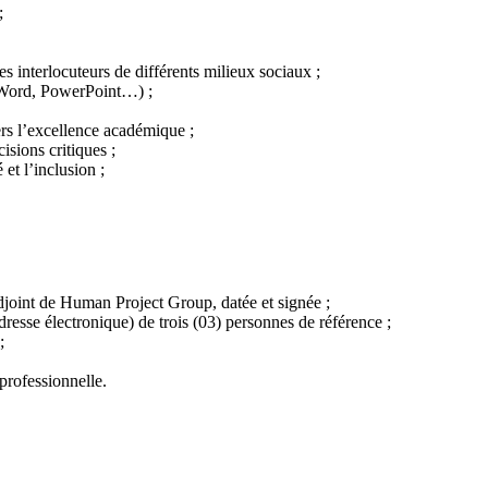
;
s interlocuteurs de différents milieux sociaux ;
, Word, PowerPoint…) ;
ers l’excellence académique ;
isions critiques ;
 et l’inclusion ;
djoint de Human Project Group, datée et signée ;
dresse électronique) de trois (03) personnes de référence ;
;
professionnelle.