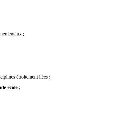
ernementaux ;
ciplines étroitement liées ;
nde école
;