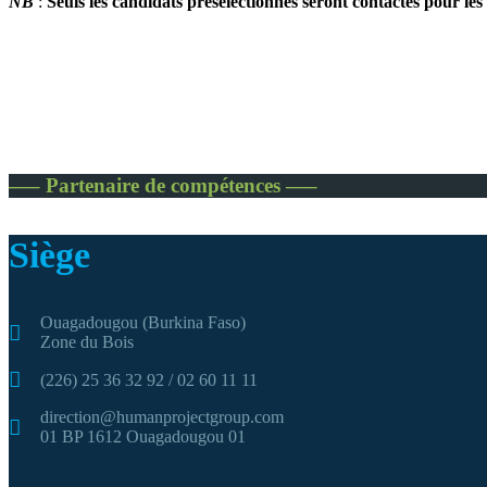
NB
:
Seuls les candidats présélectionnés seront contactés pour le
—– Partenaire de compétences —–
Siège
Ouagadougou (Burkina Faso)
Zone du Bois
(226) 25 36 32 92 / 02 60 11 11
direction@humanprojectgroup.com
01 BP 1612 Ouagadougou 01