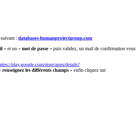
 suivant :
databases-humanprojectgroup.com
il
» et un «
mot de passe
» puis validez, un mail de confirmation vous
https://play.google.com/store/apps/details?
«
renseignez les différents champs
» enfin cliquez sur