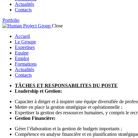
Actualités
Contacts
Portfolio
Close
Accueil
Le Groupe
Expertises
Equipe
Emploi
Formations
Actualités
Contacts
twitter
facebook
instagramm
youtube
TÂCHES ET RESPONSABILITES DU POSTE
Leadership et Gestion:
Capaciter à diriger et à inspirer une équipe diversifiée de profes
Mettre en place la gestion stratégique et opérationnelle ;
Expertiser la gestion des ressources humaines, y compris le rec
Gestion Financière:
Gérer l’élaboration et la gestion de budgets importants ;
Compétence en analyse financière et en planification stratégiqu