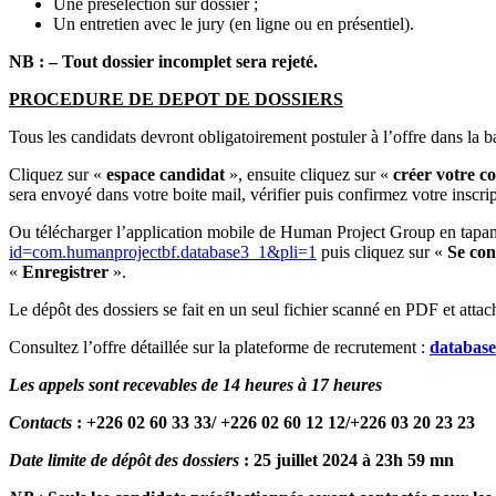
Une présélection sur dossier ;
Un entretien avec le jury (en ligne ou en présentiel).
NB : – Tout dossier incomplet sera rejeté
.
PROCEDURE DE DEPOT DE DOSSIERS
Tous les candidats devront obligatoirement postuler à l’offre dans la b
Cliquez sur «
espace candidat
», ensuite cliquez sur «
créer votre c
sera envoyé dans votre boite mail, vérifier puis confirmez votre inscrip
Ou télécharger l’application mobile de Human Project Group en tapan
id=com.humanprojectbf.database3_1&pli=1
puis cliquez sur «
Se con
«
Enregistrer
».
Le dépôt des dossiers se fait en un seul fichier scanné en PDF et attac
Consultez l’offre détaillée sur la plateforme de recrutement :
databas
Les appels sont recevables de 14 heures à 17 heures
Contacts
: +226 02 60 33 33/ +226 02 60 12 12/+226 03 20 23 23
Date limite de dépôt des dossiers
: 25 juillet 2024 à 23h 59 mn