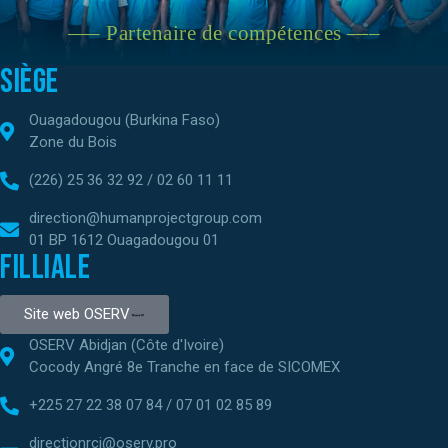
—– Partenaire de compétences —–
Siège
Ouagadougou (Burkina Faso)
Zone du Bois
(226) 25 36 32 92 / 02 60 11 11
direction@humanprojectgroup.com
01 BP 1612 Ouagadougou 01
Filliale
Site web OSERV
OSERV Abidjan (Côte d'Ivoire)
Cocody Angré 8e Tranche en face de SICOMEX
+225 27 22 38 07 84 / 07 01 02 85 89
directionrci@oserv.pro