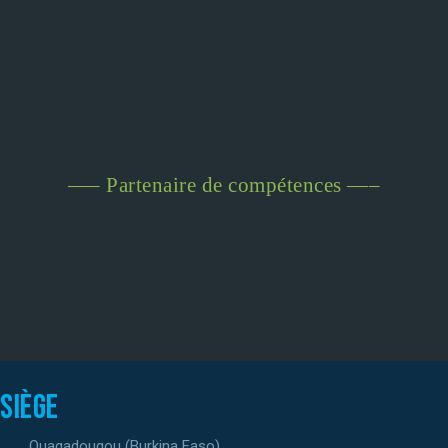
—– Partenaire de compétences —–
Siège
Ouagadougou (Burkina Faso)