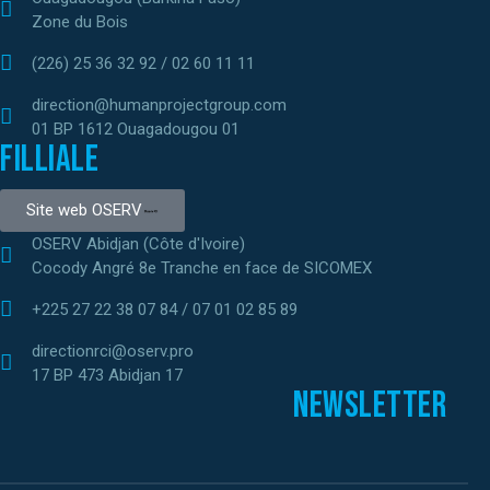
Zone du Bois
(226) 25 36 32 92 / 02 60 11 11
direction@humanprojectgroup.com
01 BP 1612 Ouagadougou 01
Filliale
Site web OSERV
OSERV Abidjan (Côte d'Ivoire)
Cocody Angré 8e Tranche en face de SICOMEX
+225 27 22 38 07 84 / 07 01 02 85 89
directionrci@oserv.pro
17 BP 473 Abidjan 17
Newsletter