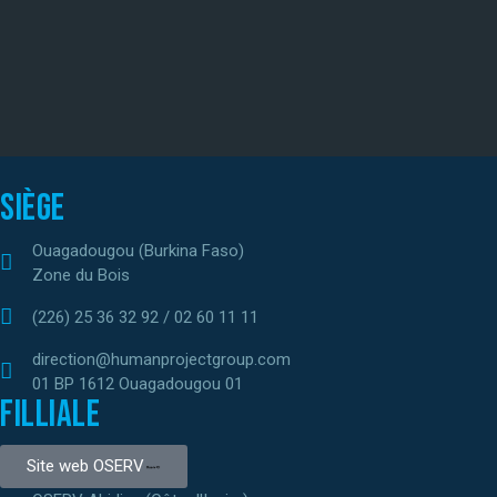
Siège
Ouagadougou (Burkina Faso)
Zone du Bois
(226) 25 36 32 92 / 02 60 11 11
direction@humanprojectgroup.com
01 BP 1612 Ouagadougou 01
Filliale
Site web OSERV