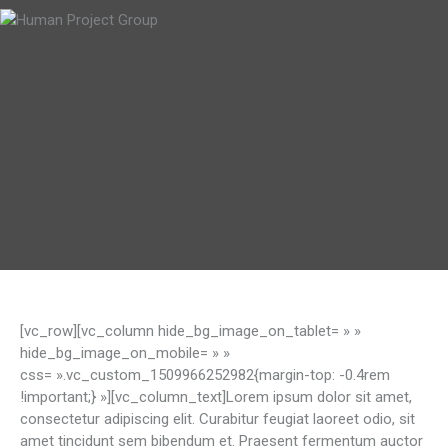
[vc_row][vc_column hide_bg_image_on_tablet= » »
hide_bg_image_on_mobile= » »
css= ».vc_custom_1509966252982{margin-top: -0.4rem
!important;} »][vc_column_text]Lorem ipsum dolor sit amet,
consectetur adipiscing elit. Curabitur feugiat laoreet odio, sit
amet tincidunt sem bibendum et. Praesent fermentum auctor