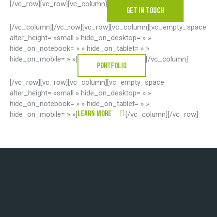
[/vc_row][vc_row][vc_column]
GET IN TOUCH
[/vc_column][/vc_row][vc_row][vc_column][vc_empty_space
alter_height= »small » hide_on_desktop= » »
hide_on_notebook= » » hide_on_tablet= » »
hide_on_mobile= » »]
[/vc_column]
PORTFOLIO
[/vc_row][vc_row][vc_column][vc_empty_space
alter_height= »small » hide_on_desktop= » »
hide_on_notebook= » » hide_on_tablet= » »
learn more
hide_on_mobile= » »]
[/vc_column][/vc_row]