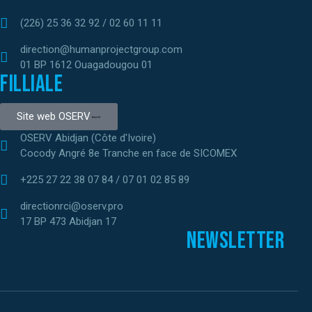
(226) 25 36 32 92 / 02 60 11 11
direction@humanprojectgroup.com
01 BP 1612 Ouagadougou 01
Filliale
Site web OSERV
OSERV Abidjan (Côte d'Ivoire)
Cocody Angré 8e Tranche en face de SICOMEX
+225 27 22 38 07 84 / 07 01 02 85 89
directionrci@oserv.pro
17 BP 473 Abidjan 17
Newsletter