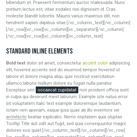
bibendum et. Praesent fermentum auctor malesuada. Nunc
pretium lectus est, vitae sodales nisi dignissim id. Cras
molestie blandit lobortis. Mauris varius maximus elit, non
hendrerit sapien dapibus vitae.[/vc_column_text][/vc_column]
[/vc_row][vc_row][vc_column][vc_separator][/vc_column]
[/vc_row][vc_row][vc_column][vc_column_text]
STANDARD INLINE ELEMENTS
Bold text
dolor sit amet, consectetur
accent color
adipisicing
elit,
hovered accents
sed do eiusmod tempor hovered ut
labore et dolore magna aliqu quis nostrud exercitation
ullamco laboris nisllum dolore eu fugiat nulla pariatur.
Excepteur sint
occaecat cupidatat
non proident officia sunt
in culpa qui deserunt mest laborum. Example iste natus error
sit voluptatem italic text example doloremque laudantium,
totam rem aperiam, eaque ipsa quae ab illo inventore vei
architecto
beatae explicabo. Nemo enptatem quia oluptas
Tooltip Title aut odit aut fugit, sed quia consequuntur magni
dolores eos quiet.[/vc_column_text][/vc_column][/vc_row]