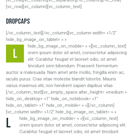
[vc_row][vc_column][vc_separator][/vc_column][/vc_row]
[vc_row][vc_column][vc_column_text]
DROPCAPS
[/vc_column_text][/vc_column][vc_column width= »1/2″
hide_bg_image_on_tablet= » »
hide_bg_image_on_mobile= » »][vc_column_text]
L
orem ipsum dolor sit amet, consectetur adipiscing
elit. Curabitur feugiat et laoreet odio, sit amet
tincidunt sem bibendum. Praesent fermentum
auctor a malesuada. Nam amet ante mollis, fringilla enim ac,
iaculis purus. Cras vitae molestie blandit lobortis. Mauris
varius maximus elit, non hendrerit sapien dapibus vitae.
[/vc_column_text][vc_empty_space alter_height= »medium »
hide_on_desktop= »1″ hide_on_notebook= »1″
hide_on_tablet= »1″ hide_on_mobile= » »][/vc_column]
[vc_column width= »1/2″ hide_bg_image_on_tablet= » »
L
hide_bg_image_on_mobile= » »][vc_column_text]
orem ipsum dolor sit amet, consectetur adipiscing elit.
Curabitur feugiat et laoreet odio, sit amet tincidunt