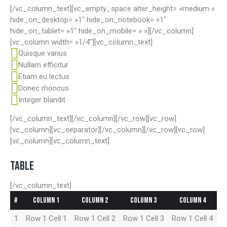
[/vc_column_text][vc_empty_space alter_height= »medium »
hide_on_desktop= »1″ hide_on_notebook= »1″
hide_on_tablet= »1″ hide_on_mobile= » »][/vc_column]
[vc_column width= »1/4″][vc_column_text]
Quisque varius
Nullam efficitur
Etiam eu lectus
Donec rhoncus
Integer blandit
[/vc_column_text][/vc_column][/vc_row][vc_row]
[vc_column][vc_separator][/vc_column][/vc_row][vc_row]
[vc_column][vc_column_text]
TABLE
[/vc_column_text]
#
Column 1
Column 2
Column 3
Column 4
1
Row 1 Cell 1
Row 1 Cell 2
Row 1 Cell 3
Row 1 Cell 4