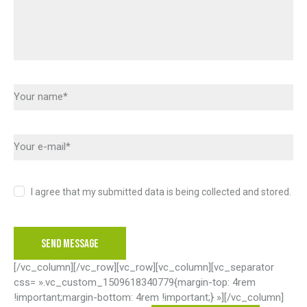
I agree that my submitted data is being collected and stored.
[/vc_column][/vc_row][vc_row][vc_column][vc_separator
css= ».vc_custom_1509618340779{margin-top: 4rem
!important;margin-bottom: 4rem !important;} »][/vc_column]