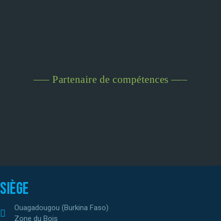
—– Partenaire de compétences —–
Siège
Ouagadougou (Burkina Faso)
Zone du Bois