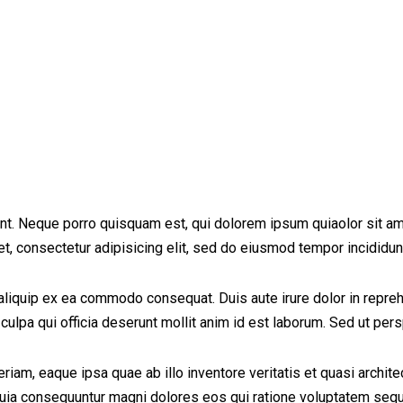
t. Neque porro quisquam est, qui dolorem ipsum quiaolor sit ame
, consectetur adipisicing elit, sed do eiusmod tempor incididunt
aliquip ex ea commodo consequat. Duis aute irure dolor in reprehe
 culpa qui officia deserunt mollit anim id est laborum. Sed ut pers
am, eaque ipsa quae ab illo inventore veritatis et quasi archit
d quia consequuntur magni dolores eos qui ratione voluptatem se