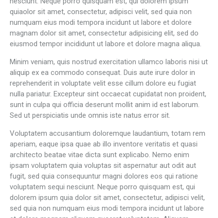
nesciunt. Neque porro quisquam est, qui dolorem ipsum
quiaolor sit amet, consectetur, adipisci velit, sed quia non
numquam eius modi tempora incidunt ut labore et dolore
magnam dolor sit amet, consectetur adipisicing elit, sed do
eiusmod tempor incididunt ut labore et dolore magna aliqua.
Minim veniam, quis nostrud exercitation ullamco laboris nisi ut
aliquip ex ea commodo consequat. Duis aute irure dolor in
reprehenderit in voluptate velit esse cillum dolore eu fugiat
nulla pariatur. Excepteur sint occaecat cupidatat non proident,
sunt in culpa qui officia deserunt mollit anim id est laborum.
Sed ut perspiciatis unde omnis iste natus error sit.
Voluptatem accusantium doloremque laudantium, totam rem
aperiam, eaque ipsa quae ab illo inventore veritatis et quasi
architecto beatae vitae dicta sunt explicabo. Nemo enim
ipsam voluptatem quia voluptas sit aspernatur aut odit aut
fugit, sed quia consequuntur magni dolores eos qui ratione
voluptatem sequi nesciunt. Neque porro quisquam est, qui
dolorem ipsum quia dolor sit amet, consectetur, adipisci velit,
sed quia non numquam eius modi tempora incidunt ut labore