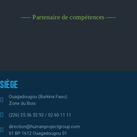
—– Partenaire de compétences —–
Siège
Ouagadougou (Burkina Faso)
Zone du Bois
(226) 25 36 32 92 / 02 60 11 11
direction@humanprojectgroup.com
01 BP 1612 Ouagadougou 01