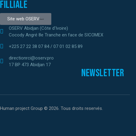
Filliale
Site web OSERV
OSERV Abidjan (Côte d'Ivoire)
Cocody Angré 8e Tranche en face de SICOMEX
+225 27 22 38 07 84 / 07 01 02 85 89
directionrci@oserv.pro
17 BP 473 Abidjan 17
Newsletter
Human project Group © 2026. Tous droits reservés.