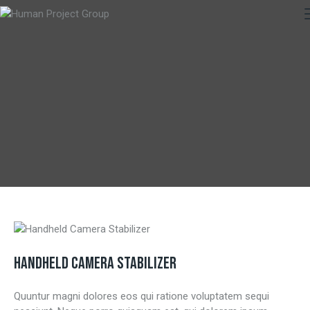
HANDHELD CAMERA STABILIZER
Quuntur magni dolores eos qui ratione voluptatem sequi