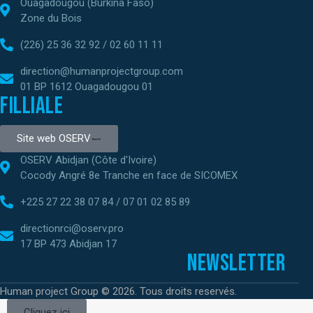
Ouagadougou (Burkina Faso)
Zone du Bois
(226) 25 36 32 92 / 02 60 11 11
direction@humanprojectgroup.com
01 BP 1612 Ouagadougou 01
Filliale
Site web OSERV
OSERV Abidjan (Côte d'Ivoire)
Cocody Angré 8e Tranche en face de SICOMEX
+225 27 22 38 07 84 / 07 01 02 85 89
directionrci@oserv.pro
17 BP 473 Abidjan 17
Newsletter
Human project Group © 2026. Tous droits reservés.
Cliquez ici