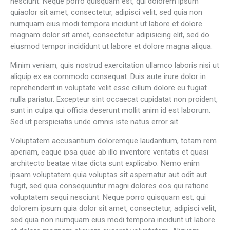
nesciunt. Neque porro quisquam est, qui dolorem ipsum
quiaolor sit amet, consectetur, adipisci velit, sed quia non
numquam eius modi tempora incidunt ut labore et dolore
magnam dolor sit amet, consectetur adipisicing elit, sed do
eiusmod tempor incididunt ut labore et dolore magna aliqua.
Minim veniam, quis nostrud exercitation ullamco laboris nisi ut
aliquip ex ea commodo consequat. Duis aute irure dolor in
reprehenderit in voluptate velit esse cillum dolore eu fugiat
nulla pariatur. Excepteur sint occaecat cupidatat non proident,
sunt in culpa qui officia deserunt mollit anim id est laborum.
Sed ut perspiciatis unde omnis iste natus error sit.
Voluptatem accusantium doloremque laudantium, totam rem
aperiam, eaque ipsa quae ab illo inventore veritatis et quasi
architecto beatae vitae dicta sunt explicabo. Nemo enim
ipsam voluptatem quia voluptas sit aspernatur aut odit aut
fugit, sed quia consequuntur magni dolores eos qui ratione
voluptatem sequi nesciunt. Neque porro quisquam est, qui
dolorem ipsum quia dolor sit amet, consectetur, adipisci velit,
sed quia non numquam eius modi tempora incidunt ut labore