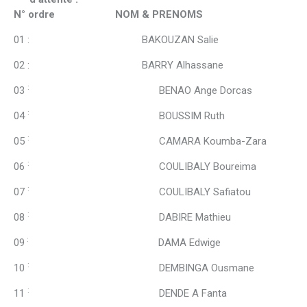
N° ordre NOM & PRENOMS
01 : BAKOUZAN Salie
02 : BARRY Alhassane
:
03
BENAO Ange Dorcas
:
04
BOUSSIM Ruth
:
05
CAMARA Koumba-Zara
:
06
COULIBALY Boureima
:
07
COULIBALY Safiatou
:
08
DABIRE Mathieu
:
09
DAMA Edwige
:
10
DEMBINGA Ousmane
:
11
DENDE A Fanta