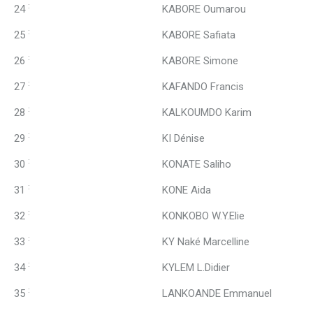
:
24
KABORE Oumarou
:
25
KABORE Safiata
:
26
KABORE Simone
:
27
KAFANDO Francis
:
28
KALKOUMDO Karim
:
29
KI Dénise
:
30
KONATE Saliho
:
31
KONE Aida
:
32
KONKOBO W.Y.Elie
:
33
KY Naké Marcelline
:
34
KYLEM L.Didier
:
35
LANKOANDE Emmanuel