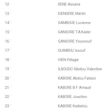
:
12
DENE Assana
:
13
DIENDERE Martin
:
14
GAMBOUE Lucienne
:
15
GANSORE T.A.Kader
:
16
GANSORE Youssouf
:
17
GUIMBOU Issouf
:
18
HIEN Pélagie
:
19
ILBOUDO Sibidou Valentine
:
20
KABORE Abdou Fatass
:
21
KABORE B F Arnaud
:
22
KABORE Joachim
:
23
KABORE Kadiatou