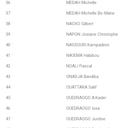
:
36
MEDAH Michelle
:
37
MEDAH Michelle Be-Mane
:
38
NACKO Gilbert
:
39
NAPON Josiane Christophe
:
40
NASSOURI Kampadinni
:
41
NIKIEMA Habibou
:
42
NOALI Pascal
:
43
ONADJA Bandiba
:
44
OUATTARA Salif
:
45
OUEDRAOGO A.Kader
:
46
OUEDRAOGO Issa
:
47
OUEDRAOGO Justine