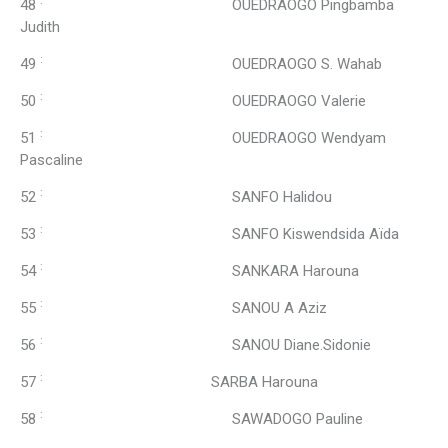
:
48
OUEDRAOGO Pingbamba
Judith
:
49
OUEDRAOGO S. Wahab
:
50
OUEDRAOGO Valerie
:
51
OUEDRAOGO Wendyam
Pascaline
:
52
SANFO Halidou
:
53
SANFO Kiswendsida Aïda
:
54
SANKARA Harouna
:
55
SANOU A Aziz
:
56
SANOU Diane.Sidonie
:
57
SARBA Harouna
:
58
SAWADOGO Pauline